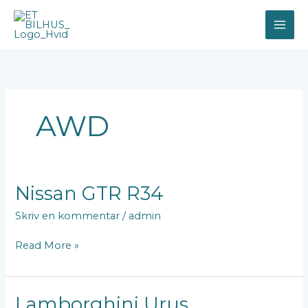
Gå
til
indholdet
AWD
Nissan
Nissan GTR R34
GTR
Skriv en kommentar
/
admin
R34
Read More »
Lamborghini
Lamborghini Urus